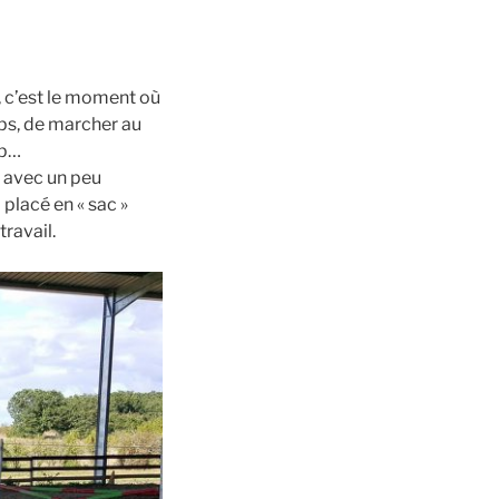
, c’est le moment où
mps, de marcher au
op…
t avec un peu
 placé en « sac »
ravail.